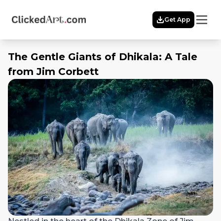
Menu
Get App
Home
Themes
The Gentle Giants of Dhikala: A Tale
Featured
from Jim Corbett
Artists
Membership
Story
Explore