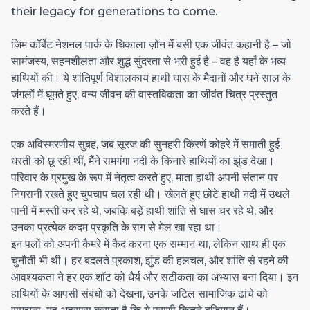
their legacy for generations to come.
जिम कॉर्बेट नेशनल पार्क के धिकाला ज़ोन में बसी एक जीवंत कहानी है – जो
सामंजस्य, सहनशीलता और शुद्ध सुंदरता से भरी हुई है – वह है यहाँ के भव्य
हाथियों की। ये शांतिपूर्ण विशालकाय हाथी घास के मैदानों और घने साल के
जंगलों में घूमते हुए, वन्य जीवन की वास्तविकता का जीवंत चित्र प्रस्तुत
करते हैं।
एक अविस्मरणीय सुबह, जब सूरज की सुनहरी किरणें कोहरे में समाती हुई
धरती को छू रही थीं, मैंने रामगंगा नदी के किनारे हाथियों का झुंड देखा।
परिवार के प्रमुख के रूप में नेतृत्व करते हुए, माता हाथी अपनी संतान पर
निगरानी रखते हुए चुपचाप चल रही थी। खेलते हुए छोटे हाथी नदी में उथले
पानी में मस्ती कर रहे थे, जबकि बड़े हाथी शांति से घास चर रहे थे, और
उनका प्रत्येक कदम प्रकृति के राग से मेल खा रहा था।
इन पलों को अपनी कैमरे में कैद करना एक सम्मान था, लेकिन साथ ही एक
चुनौती भी थी। हर बदलते प्रकाश, झुंड की हलचल, और शांति से रहने की
आवश्यकता ने हर एक शॉट को धैर्य और सटीकता का अभ्यास बना दिया। इन
हाथियों के आपसी संबंधों को देखना, उनके जटिल सामाजिक ढांचे को